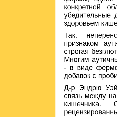
конкретной об
убедительные 
здоровьем кише
Так, неперен
признаком аут
строгая безглю
Многим аутичн
- в виде ферм
добавок с проб
Д-р Эндрю Уэй
связь между н
кишечника. 
рецензирован