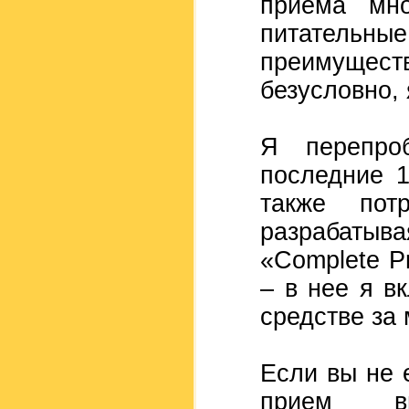
приема мно
питательн
преимущес
безусловно,
Я перепро
последние 1
также пот
разрабатыва
«Complete P
– в нее я в
средстве за 
Если вы не 
прием вы