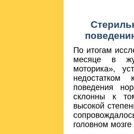
Стериль
поведени
По итогам иссл
месяце в жур
моторика», ус
недостатком 
поведения но
склонны к то
высокой степен
сопровождалос
головном мозге