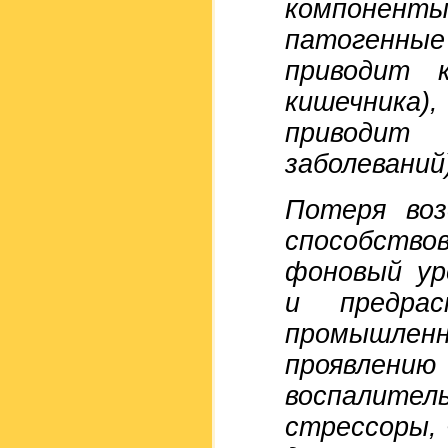
компоненты
патогенные 
приводит 
кишечника)
приводит
заболеваний
Потеря во
способство
фоновый ур
и предра
промышле
проявлени
воспалител
стрессоры, 