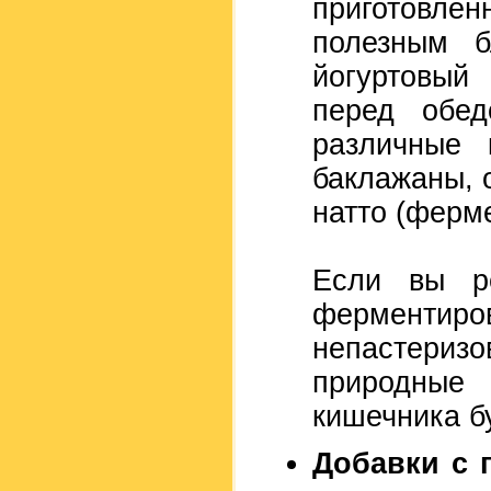
приготовле
полезным б
йогуртовый
перед обед
различные 
баклажаны, о
натто (ферм
Если вы ре
ферментир
непастериз
природные
кишечника б
Добавки с 