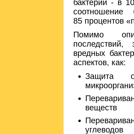
бактерий - в 1
соотношение 
85 процентов «
Помимо опи
последствий,
вредных бакте
аспектов, как:
Защита о
микрооргани
Переварива
веществ
Переварив
углеводов