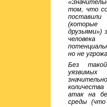
«Значител
том, что с
поставили
(которые
друзьями») 
человека
потенциаль
но не угрож
Без тако
уязвимых
значител
количества
атак на б
среды (что