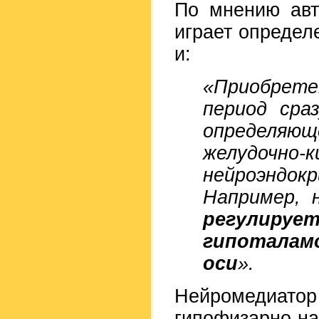
По мнению авт
играет определ
и:
«Приобрет
период сра
определяюще
желудочно
нейроэндок
Например, 
регулир
гипоталамо
оси
».
Нейромедиатор
гипофизарно-