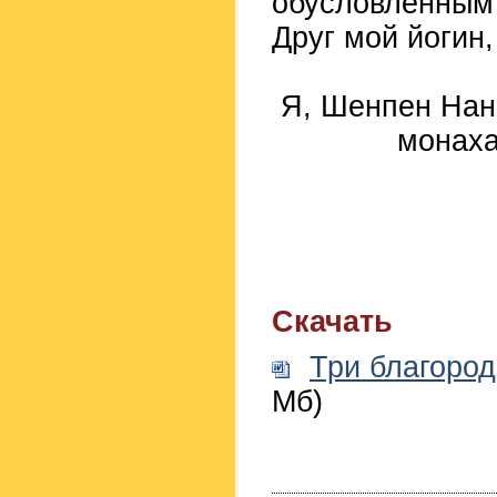
обусловленным
Друг мой йогин,
Я, Шенпен Нанг
монаха
Скачать
Три благород
Мб)