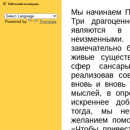
Тибетский календарь
Мы начинаем П
Три драгоцен
Powered by
Translate
являются в
неизменными.
замечательно 
живые существ
сфер сансары
реализовав со
вновь и вновь
мыслей, в опр
искреннее до
тогда, мы не
желанием помо
«Чтобы привес