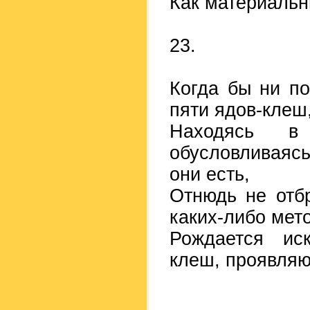
Как материальн
23.
Когда бы ни п
пяти ядов-клеш
Находясь в 
обусловливаяс
они есть,
Отнюдь не отб
каких-либо мет
Рождается ис
клеш, проявляю
_________