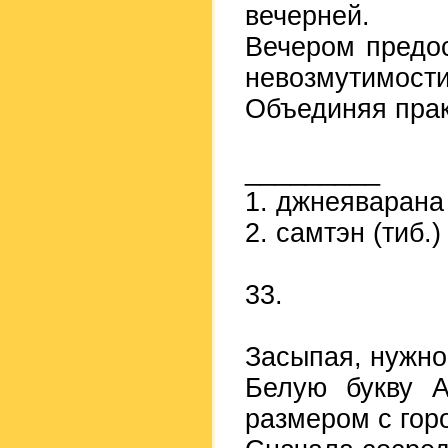
вечерней.
Вечером предо
невозмутимости
Объединяя прак
_________
1. джнеяварана 
2. самтэн (тиб.)
33.
Засыпая, нужно
Белую букву A
размером с гор