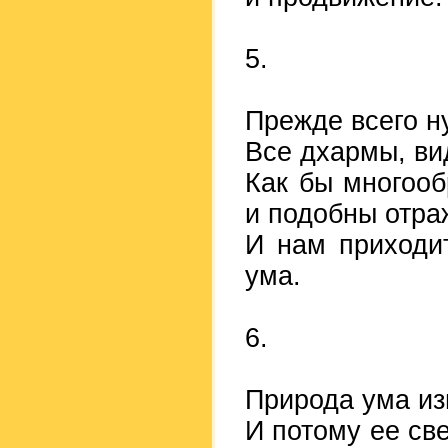
5.
Прежде всего ну
Все дхармы, в
Как бы многооб
и подобны отра
И нам приходит
ума.
6.
Природа ума изн
И потому ее св