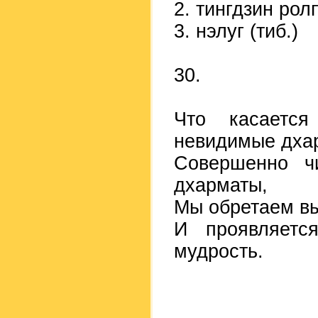
2. тингдзин ролп
3. нэлуг (тиб.)
30.
Что касаетс
невидимые дха
Совершенно ч
дхарматы,
Мы обретаем в
И проявляетс
мудрость.