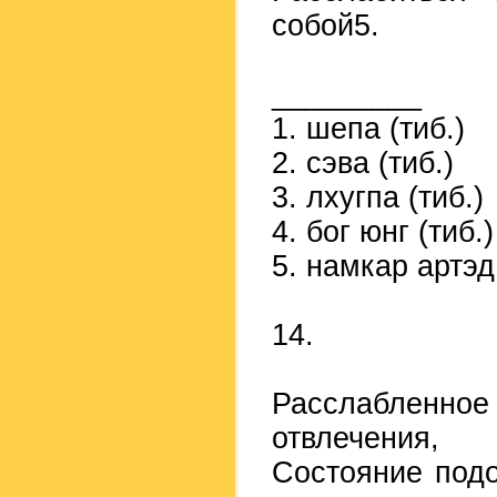
собой5.
_________
1. шепа (тиб.)
2. сэва (тиб.)
3. лхугпа (тиб.)
4. бог юнг (тиб.)
5. намкар артэд 
14.
Расслабленное
отвлечения,
Состояние подо