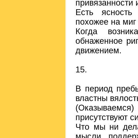
привязанности 
Есть ясность 
похожее на миг
Когда возник
обнаженное риг
движением.
15.
В период преб
властны вялост
(Оказываемс
присутствуют с
Что мы ни дел
мысли, поддер