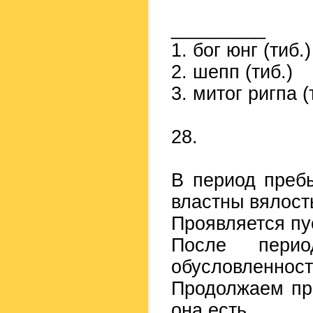
_________
1. бог юнг (тиб.)
2. шепп (тиб.)
3. митог ригпа (
28.
В период преб
властны вялост
Проявляется пу
После пери
обусловленнос
Продолжаем пр
она есть.