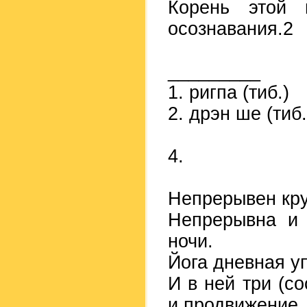
Корень этой 
осознавания.2
_________
1. ригпа (тиб.)
2. дрэн ше (тиб.
4.
Непрерывен кру
Непрерывна и 
ночи.
Йога дневная у
И в ней три (с
и продвижение.