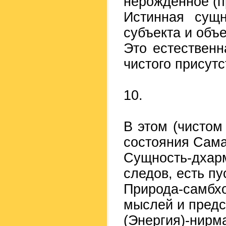
нерожденное (п
Истинная сущн
субъекта и объ
Это естествен
чистого присутс
10.
В этом (чистом
состояния Сам
Сущность-дха
следов, есть пу
Природа-самбх
мыслей и предс
(Энергия)-ни