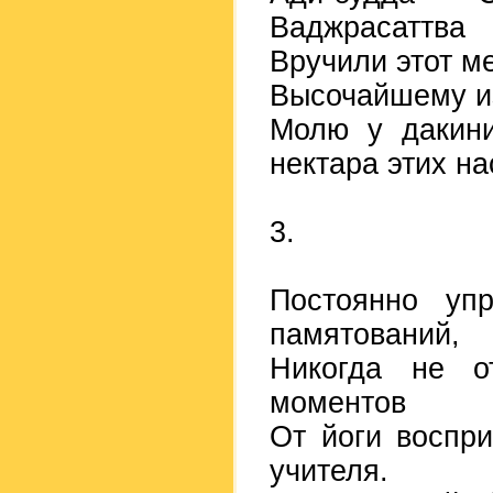
Ваджрасаттва
Вручили этот м
Высочайшему и
Молю у дакини
нектара этих на
3.
Постоянно уп
памятований,
Никогда не о
моментов
От йоги воспри
учителя.