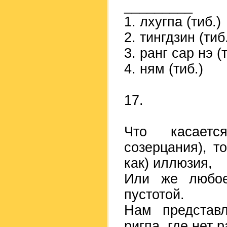
_________
1. лхугпа (тиб.)
2. тингдзин (тиб
3. ранг сар нэ (
4. ням (тиб.)
17.
Что касаетс
созерцания), т
как) иллюзия,
Или же любое
пустотой.
Нам представл
ригпа, где нет 